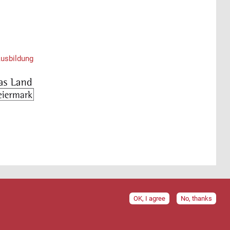
Ausbildung
OK, I agree
No, thanks