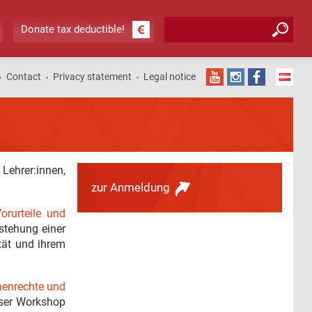
Search form
Search
Donate tax deductible!
Contact
Privacy statement
Legal notice
Lehrer:innen,
zur Anmeldung
orurteile und
stehung einer
tät und ihrem
chenrechte und
eser Workshop