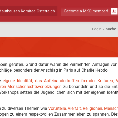
authausen Komitee Österreich
Become a MKÖ member!
Login
Suche
eben gerufen. Grund dafür waren die vermehrten Anfragen von 
läge, besonders der Anschlag in Paris auf Charlie Hebdo.
ie
eigene Identität, das Aufeinandertreffen fremder Kulturen, V
deren Menschenrechtsverletzungen
zu behandeln und so die Ent
orkshops setzen die Jugendlichen sich mit der eigenen Identi
n zu diversen Themen wie
Vorurteile, Vielfalt, Religionen, Mens
n Bogen zu einem respektvollen Zusammenleben zu spannen. Di