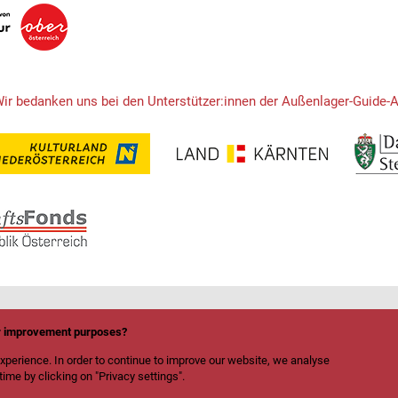
Wir bedanken uns bei den Unterstützer:innen der Außenlager-Guide-
or improvement purposes?
xperience. In order to continue to improve our website, we analyse
ime by clicking on "Privacy settings".