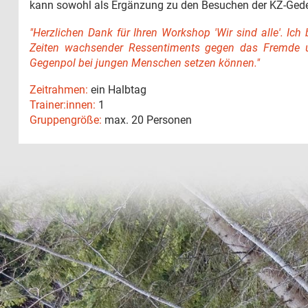
kann sowohl als Ergänzung zu den Besuchen der KZ-Gede
"Herzlichen Dank für Ihren Workshop 'Wir sind alle'. Ich
Zeiten wachsender Ressentiments gegen das Fremde un
Gegenpol bei jungen Menschen setzen können."
Zeitrahmen:
ein Halbtag
Trainer:innen:
1
Gruppengröße:
max. 20 Personen