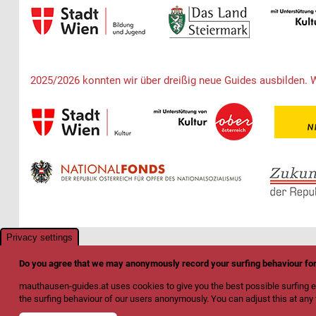
2025/2026 konnten wir über dreißig neue Guides ausbilden. 
Privacy settings
Do you agree that we may anonymously record your surfing behaviour f
mauthausen-guides.at uses cookies to give you the best possible surfing e
the surfing behaviour of our users anonymously. You can adjust this at any t