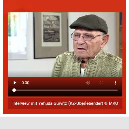
Interview mit Yehuda Gurvitz (KZ-Überlebender) © MKÖ