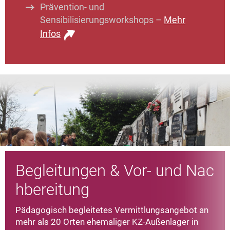
Prävention- und
Sensibilisierungsworkshops –
Mehr
Infos
Begleitungen & Vor- und Nac
hbereitung
Pädagogisch begleitetes Vermittlungsangebot an
mehr als 20 Orten ehemaliger KZ-Außenlager in