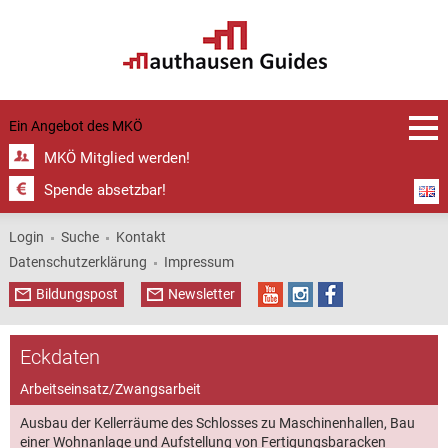
Greinburg
Grein 1:5.000 | ©
1:5.000 mit
1:1.000,
| © MKÖ
GPS-Daten,
Gemeindeamt
Schloss
Greinburg | ©
Schloss
Grein
Gemeindeamt
Greinburg | ©
Gemeindeamt
Grein
Ein Angebot des
MKÖ
Grein
MKÖ Mitglied werden!
Spende absetzbar!
Login
Suche
Kontakt
Datenschutzerklärung
Impressum
Bildungspost
Newsletter
Eckdaten
Arbeitseinsatz/Zwangsarbeit
Ausbau der Kellerräume des Schlosses zu Maschinenhallen, Bau
einer Wohnanlage und Aufstellung von Fertigungsbaracken