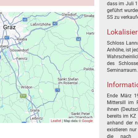
dass im Juli 
geführt wurde
SS zu verkauf
Lokalisie
Schloss Lanna
Anhöhe, ist je
Wahrscheinlic
des Schlosse
Seminarraum.
Informati
Ende März 1
Mittersill im
ihnen (Deutsc
bereits im KZ
Leaflet
| Map data ©
Google
anhand der ni
existieren nu
die nach L