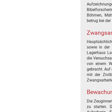
Aufzeichnu
Bibelforsche
Böhmen, Mähr
betrug bei de
Zwangsar
Hauptsächlic
sowie in der 
Lagerhaus Lan
die Versuchsa
von einem Wa
gebracht. Auf 
mit der Zivi
Zwangsarbeit
Bewachu
Die Zeuginnen
zu starten.