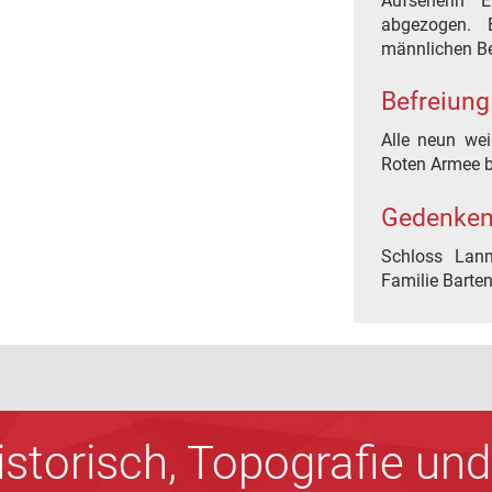
Aufseherin
abgezogen. E
männlichen B
Befreiung
Alle neun we
Roten Armee b
Gedenken
Schloss Lan
Familie Barten
Historisch, Topografie u