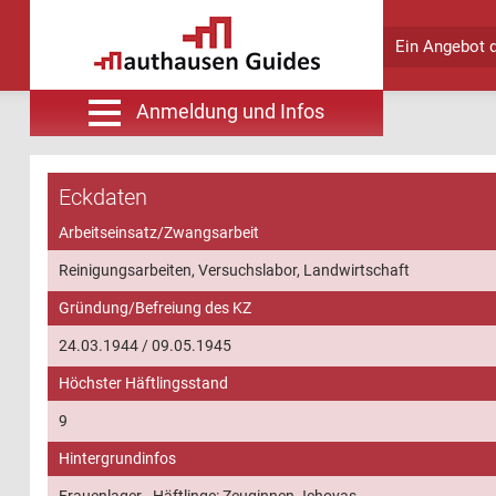
Lannach
Schloss Lannach
1:5.000
1:1.000
mit GPS-
1:5.000 | © GIS-
Schloss
| ©
Ein Angebot 
Heide
Lannach
Daten,
Steiermark
1=Schloss
Gsell
sowie die
Anmeldung und Infos
umgebenden
Lannach |
Grundstücke
© GIS-
Steiermark
befinden
Eckdaten
sich im
Privatbesitz
Arbeitseinsatz/Zwangsarbeit
(Familie
Bartenstein)
Reinigungsarbeiten, Versuchslabor, Landwirtschaft
| © GIS-
Gründung/Befreiung des KZ
Steiermark
24.03.1944 / 09.05.1945
Höchster Häftlingsstand
9
Hintergrundinfos
Frauenlager - Häftlinge: Zeuginnen Jehovas