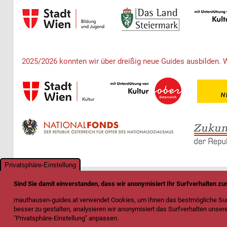
2025/2026 konnten wir über dreißig neue Guides ausbilden. 
Privatsphäre-Einstellung
Sind Sie damit einverstanden, dass wir anonymisiert Ihr Surfverhalten z
mauthausen-guides.at verwendet Cookies, um Ihnen das bestmögliche Surf
besser zu gestalten, analysieren wir anonymisiert das Surfverhalten unsere
"Privatsphäre-Einstellung" anpassen.