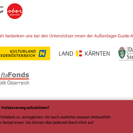
Wir bedanken uns bei den Unterstützer:innen der Außenlager-Guide-
ur Verbesserung aufzeichnen?
erlebnis zu ermöglichen. Um auch weiterhin unseren Webauftritt
r Nutzer:innen. Sie können dies jederzeit durch Klick auf